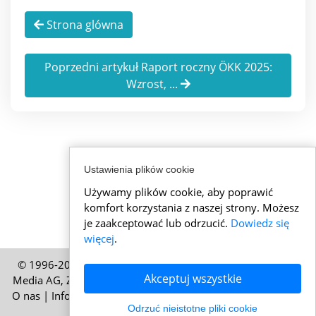
Strona glówna
Poprzedni artykuł Raport roczny ÖKK 2025:
Wzrost, ...
Ustawienia plików cookie
Używamy plików cookie, aby poprawić
komfort korzystania z naszej strony. Możesz
je zaakceptować lub odrzucić.
Dowiedz się
więcej
.
© 1996-2026 Wiadomości ze Szwajcarii – Publikacja HELP
Akceptuj wszystkie
Media AG, Zurych, Szwajcaria – Wszelkie prawa zastrzeżone
O nas
|
Informacje prawne
|
Warunki korzystania
|
Polityka
Odrzuć nieistotne pliki cookie
cookies
|
Polityka prywatności