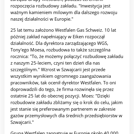
rozpoczęcia rozbudowy zakładu. "Inwestycja jest
ważnym kamieniem milowym dla dalszego rozwoju
naszej działalności w Europie."
25 lat temu założono Westfalen Gas Schweiz. 10 lat
później zakład napełniający w Eiken rozpoczął
działalność. Dla dyrektora zarządzającego WGS,
Tony'ego Moesa, rozbudowa to także szczególna
rocznica: "To, że możemy połączyć rozbudowę zakładu
z naszym 25-leciem, czyni ten dzień dla nas
szczególnym." Wzrost w Szwajcarii jest przede
wszystkim wynikiem ogromnego zaangażowania
pracowników, tak ocenił dyrektor Westfalen. To oni
doprowadzili do tego, że firma rozwinęła się przez
ostatnie 25 lat do obecnej pozycji. Moes: "Dzięki
rozbudowie zakładu zbliżamy się o krok do celu, jakim
jest stanie się preferowanym partnerem w zakresie
gazów przemysłowych dla średnich przedsiębiorstw w
Szwajcarii."
Grupa Westfalen zaopatruje w Europie około 40 000