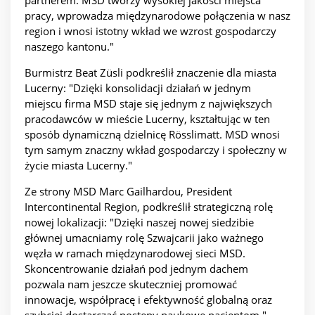
partnerem. MSD tworzy wysokiej jakości miejsca
pracy, wprowadza międzynarodowe połączenia w nasz
region i wnosi istotny wkład we wzrost gospodarczy
naszego kantonu."
Burmistrz Beat Züsli podkreślił znaczenie dla miasta
Lucerny: "Dzięki konsolidacji działań w jednym
miejscu firma MSD staje się jednym z największych
pracodawców w mieście Lucerny, kształtując w ten
sposób dynamiczną dzielnicę Rösslimatt. MSD wnosi
tym samym znaczny wkład gospodarczy i społeczny w
życie miasta Lucerny."
Ze strony MSD Marc Gailhardou, President
Intercontinental Region, podkreślił strategiczną rolę
nowej lokalizacji: "Dzięki naszej nowej siedzibie
głównej umacniamy rolę Szwajcarii jako ważnego
węzła w ramach międzynarodowej sieci MSD.
Skoncentrowanie działań pod jednym dachem
pozwala nam jeszcze skuteczniej promować
innowacje, współpracę i efektywność globalną oraz