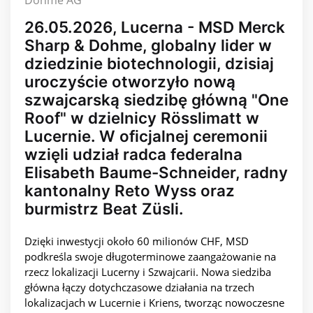
Dohme AG
26.05.2026, Lucerna - MSD Merck
Sharp & Dohme, globalny lider w
dziedzinie biotechnologii, dzisiaj
uroczyście otworzyło nową
szwajcarską siedzibę główną "One
Roof" w dzielnicy Rösslimatt w
Lucernie. W oficjalnej ceremonii
wzięli udział radca federalna
Elisabeth Baume-Schneider, radny
kantonalny Reto Wyss oraz
burmistrz Beat Züsli.
Dzięki inwestycji około 60 milionów CHF, MSD
podkreśla swoje długoterminowe zaangażowanie na
rzecz lokalizacji Lucerny i Szwajcarii. Nowa siedziba
główna łączy dotychczasowe działania na trzech
lokalizacjach w Lucernie i Kriens, tworząc nowoczesne