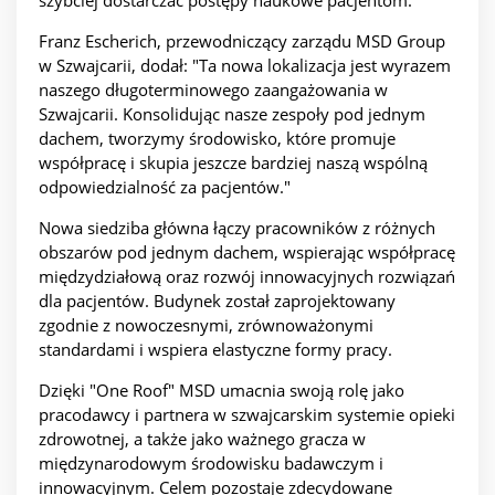
szybciej dostarczać postępy naukowe pacjentom."
Franz Escherich, przewodniczący zarządu MSD Group
w Szwajcarii, dodał: "Ta nowa lokalizacja jest wyrazem
naszego długoterminowego zaangażowania w
Szwajcarii. Konsolidując nasze zespoły pod jednym
dachem, tworzymy środowisko, które promuje
współpracę i skupia jeszcze bardziej naszą wspólną
odpowiedzialność za pacjentów."
Nowa siedziba główna łączy pracowników z różnych
obszarów pod jednym dachem, wspierając współpracę
międzydziałową oraz rozwój innowacyjnych rozwiązań
dla pacjentów. Budynek został zaprojektowany
zgodnie z nowoczesnymi, zrównoważonymi
standardami i wspiera elastyczne formy pracy.
Dzięki "One Roof" MSD umacnia swoją rolę jako
pracodawcy i partnera w szwajcarskim systemie opieki
zdrowotnej, a także jako ważnego gracza w
międzynarodowym środowisku badawczym i
innowacyjnym. Celem pozostaje zdecydowane