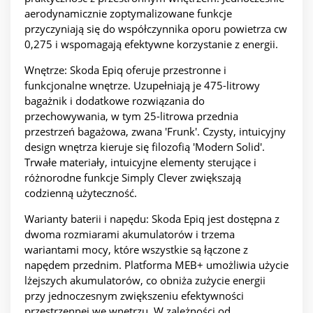
aerodynamicznie zoptymalizowane funkcje
przyczyniają się do współczynnika oporu powietrza cw
0,275 i wspomagają efektywne korzystanie z energii.
Wnętrze: Skoda Epiq oferuje przestronne i
funkcjonalne wnętrze. Uzupełniają je 475-litrowy
bagażnik i dodatkowe rozwiązania do
przechowywania, w tym 25-litrowa przednia
przestrzeń bagażowa, zwana 'Frunk'. Czysty, intuicyjny
design wnętrza kieruje się filozofią 'Modern Solid'.
Trwałe materiały, intuicyjne elementy sterujące i
różnorodne funkcje Simply Clever zwiększają
codzienną użyteczność.
Warianty baterii i napędu: Skoda Epiq jest dostępna z
dwoma rozmiarami akumulatorów i trzema
wariantami mocy, które wszystkie są łączone z
napędem przednim. Platforma MEB+ umożliwia użycie
lżejszych akumulatorów, co obniża zużycie energii
przy jednoczesnym zwiększeniu efektywności
przestrzennej we wnętrzu. W zależności od