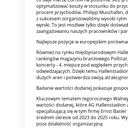
optymalizować koszty w stosunku do przych
procent przychodów. Philipp Musshafen, d
z sukcesem zorganizowaliśmy wysoki rytm w
wyniki. To jest możliwe tylko dzięki doś
zaangażowaniu naszych pracowników i par
Najlepsze pozycje w europejskim porówna
Również na rynku międzynarodowym Halle
rankingów magazynu branżowego Pollstar, 
koncerty - 4. miejsce pod względem przych
odwiedzających. Dzięki temu Hallenstadi
dużych aren i potwierdza swoją atrakcyjn
Badanie wartości dodanej pokazuje gospo
Kluczowym tematem tegorocznego Walnego
wartości dodanej, które AG Hallenstadion 
specjalizującą się w tym firmę Ernst Basle
średnim okresie od 2023 do 2025 roku. Wy
poza działalność organizacyjną: