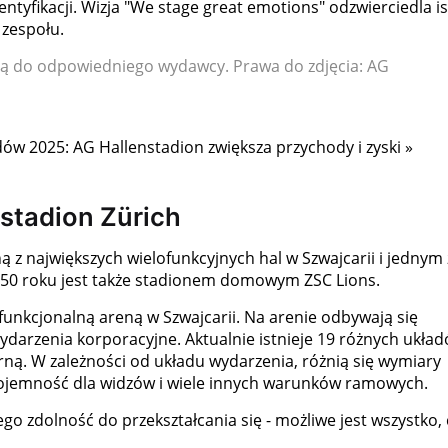
entyfikacji. Wizja "We stage great emotions" odzwierciedla i
zespołu.
eżą do odpowiedniego wydawcy. Prawa do zdjęcia: AG
w 2025: AG Hallenstadion zwiększa przychody i zyski »
nstadion Zürich
ą z największych wielofunkcyjnych hal w Szwajcarii i jednym 
950 roku jest także stadionem domowym ZSC Lions.
funkcjonalną areną w Szwajcarii. Na arenie odbywają się
ydarzenia korporacyjne. Aktualnie istnieje 19 różnych ukła
ną. W zależności od układu wydarzenia, różnią się wymiary
 pojemność dla widzów i wiele innych warunków ramowych.
ego zdolność do przekształcania się - możliwe jest wszystko,