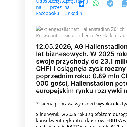
Prawa autorskie do zdjęcia: AG Hallenstad
12.05.2026, AG Hallenstadio
lat biznesowych. W 2025 rok
swoje przychody do 23.1 mil
CHF) i osiągnęła zysk roczny
poprzednim roku: 0.89 mln C
000 gości, Hallenstadion po
europejskim rynku rozrywki 
Znaczna poprawa wyników i wysoka efekt
Silne wyniki w 2025 roku są efektem dużeg
konsekwentnej kontroli kosztów. EBITDA w
co daje marżę EBITDA na poziomie 34.2 pro