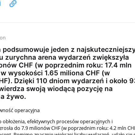
ion
n podsumowuje jeden z najskuteczniejsz
u zurychna arena wydarzeń zwiększyła
ionów CHF (w poprzednim roku: 17.4 mln
 w wysokości 1.65 miliona CHF (w
HF). Dzięki 110 dniom wydarzeń i około 
twierdza swoją wiodącą pozycję na
na żywo.
ywność operacyjna
o obłożenia, efektywnych procesów operacyjnych i
zrosła do 7.9 milionów CHF (w poprzednim roku: 4.2 mln CHF
cent. Pomimo znacznie większej liczby wydarzeń, udało się 