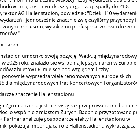
odów - między innymi koszty organizacji spadły do 21.8
yrektor AG Hallenstadion, powiedział: "Dzięki 110 wydarzen
ydarzeń i jednocześnie znacznie zwiększyliśmy przychody i
wiadczonym procesom, wysokiemu profesjonalizmowi i dużemu
tnerów."
niu aren
nstadion umocniło swoją pozycję. Według międzynarodow
w 2025 roku znalazło się wśród najlepszych aren w Europie
odów z biletów i 6. miejsce pod względem liczby
on ponownie wyprzedza wiele renomowanych europejskich
ość dla międzynarodowych tras koncertowych i organizatoró
darcze znaczenie Hallenstadionu
 Zgromadzenia jest pierwszy raz przeprowadzone badani
zleciło wspólnie z miastem Zurych. Badanie przygotowane p
r + Partner analizuje gospodarcze efekty Hallenstadionu w
niki pokazują imponującą rolę Hallenstadionu wykraczającą