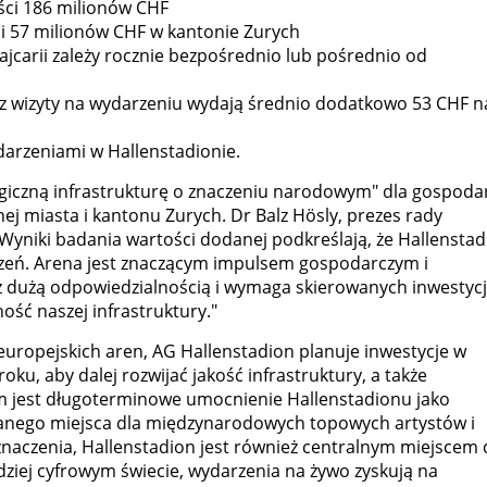
ści 186 milionów CHF
 i 57 milionów CHF w kantonie Zurych
ajcarii zależy rocznie bezpośrednio lub pośrednio od
ócz wizyty na wydarzeniu wydają średnio dodatkowo 53 CHF n
darzeniami w Hallenstadionie.
egiczną infrastrukturę o znaczeniu narodowym" dla gospodar
yjnej miasta i kantonu Zurych. Dr Balz Hösly, prezes rady
Wyniki badania wartości dodanej podkreślają, że Hallenstad
arzeń. Arena jest znaczącym impulsem gospodarczym i
 z dużą odpowiedzialnością i wymaga skierowanych inwestycj
ść naszej infrastruktury."
europejskich aren, AG Hallenstadion planuje inwestycje w
ku, aby dalej rozwijać jakość infrastruktury, a także
em jest długoterminowe umocnienie Hallenstadionu jako
znanego miejsca dla międzynarodowych topowych artystów i
aczenia, Hallenstadion jest również centralnym miejscem 
iej cyfrowym świecie, wydarzenia na żywo zyskują na