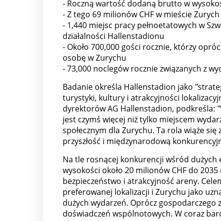
- Roczną wartość dodaną brutto w wysoko
- Z tego 69 milionów CHF w mieście Zurych
- 1,440 miejsc pracy pełnoetatowych w Szw
działalności Hallenstadionu
- Około 700,000 gości rocznie, którzy opr
osobę w Zurychu
- 73,000 noclegów rocznie związanych z wy
Badanie określa Hallenstadion jako "strat
turystyki, kultury i atrakcyjności lokalizac
dyrektorów AG Hallenstadion, podkreśla: "
jest czymś więcej niż tylko miejscem wyd
społecznym dla Zurychu. Ta rola wiąże się
przyszłość i międzynarodową konkurencyjno
Na tle rosnącej konkurencji wśród dużych 
wysokości około 20 milionów CHF do 2035 ro
bezpieczeństwo i atrakcyjność areny. Cel
preferowanej lokalizacji i Zurychu jako u
dużych wydarzeń. Oprócz gospodarczego zn
doświadczeń wspólnotowych. W coraz bardz