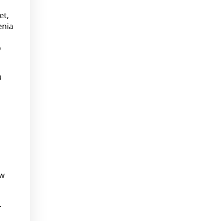
et,
enia
b
u
 w
.