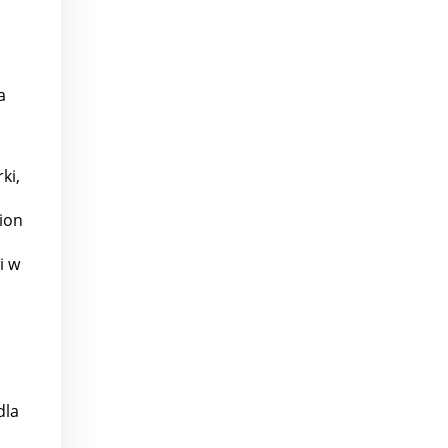
a
ki,
ion
i w
dla