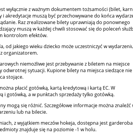
st wyłącznie z ważnym dokumentem tożsamości (bilet, karn
ety i akredytacje muszą być przechowywane do końca wydarz
ądanie. Raz zrealizowane bilety uprawniają do ponownego
dzający muszą w każdej chwili stosować się do poleceń służ
m kontrolom efektów.
la, od jakiego wieku dziecko może uczestniczyć w wydarzeni
 z organizatorem.
żarowych niemożliwe jest przebywanie z biletem na miejsce
y odwrotnej sytuacji. Kupione bilety na miejsca siedzące nie
ca stojące.
ożna płacić gotówką, kartą kredytową i kartą EC. W
ą i gotówką, a w punktach sprzedaży tylko gotówką.
eny mogą się różnić. Szczegółowe informacje można znaleźć
zeniu lub na bilecie.
niach, z wyjątkiem meczów hokeja, dostępna jest garderoba
edmioty znajduje się na poziomie -1 w holu.