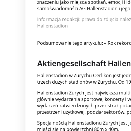
znaczeniu jako miejsca spotkań, emocji i id
samoświadomości AG Hallenstadion i jego 
Informacja redakcji: prawa do zdjęcia nal
Hallenstadion
Podsumowanie tego artykułu: « Rok rekordó
Aktiengesellschaft Halle
Hallenstadion w Zurychu Oerlikon jest jedn
trzech dużych stadionów w Zurychu. Od 1
Hallenstadion Zurych jest największą multi
głównie wydarzenia sportowe, koncerty i w
wydarzeń zatwierdzonych przez straż pożar
przestrzeni użytkowej, podział sektorów,
Specjalnością Hallenstadionu Zurych jest j
mieści się na powierzchni 80m x 40m.