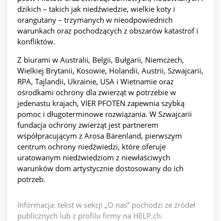
dzikich – takich jak niedźwiedzie, wielkie koty i
orangutany – trzymanych w nieodpowiednich
warunkach oraz pochodzących z obszarów katastrof i
konfliktów.
Z biurami w Australii, Belgii, Bułgarii, Niemczech,
Wielkiej Brytanii, Kosowie, Holandii, Austrii, Szwajcarii,
RPA, Tajlandii, Ukrainie, USA i Wietnamie oraz
ośrodkami ochrony dla zwierząt w potrzebie w
jedenastu krajach, VIER PFOTEN zapewnia szybką
pomoc i długoterminowe rozwiązania. W Szwajcarii
fundacja ochrony zwierząt jest partnerem
współpracującym z Arosa Bärenland, pierwszym
centrum ochrony niedźwiedzi, które oferuje
uratowanym niedźwiedziom z niewłaściwych
warunków dom artystycznie dostosowany do ich
potrzeb.
Informacja: tekst w sekcji „O nas” pochodzi ze źródeł
publicznych lub z profilu firmy na HELP.ch.