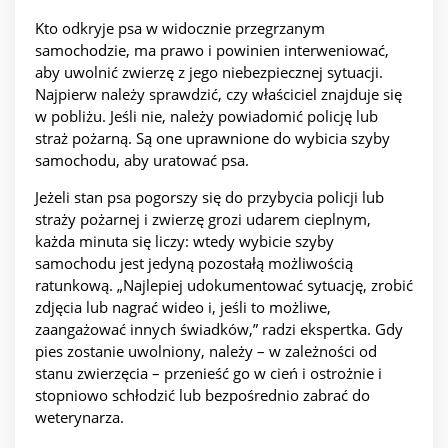
Kto odkryje psa w widocznie przegrzanym
samochodzie, ma prawo i powinien interweniować,
aby uwolnić zwierzę z jego niebezpiecznej sytuacji.
Najpierw należy sprawdzić, czy właściciel znajduje się
w pobliżu. Jeśli nie, należy powiadomić policję lub
straż pożarną. Są one uprawnione do wybicia szyby
samochodu, aby uratować psa.
Jeżeli stan psa pogorszy się do przybycia policji lub
straży pożarnej i zwierzę grozi udarem cieplnym,
każda minuta się liczy: wtedy wybicie szyby
samochodu jest jedyną pozostałą możliwością
ratunkową. „Najlepiej udokumentować sytuację, zrobić
zdjęcia lub nagrać wideo i, jeśli to możliwe,
zaangażować innych świadków,” radzi ekspertka. Gdy
pies zostanie uwolniony, należy – w zależności od
stanu zwierzęcia – przenieść go w cień i ostrożnie i
stopniowo schłodzić lub bezpośrednio zabrać do
weterynarza.