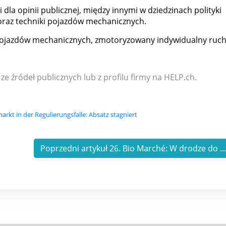
 dla opinii publicznej, między innymi w dziedzinach polityki
 oraz techniki pojazdów mechanicznych.
 pojazdów mechanicznych, zmotoryzowany indywidualny ruc
 ze źródeł publicznych lub z profilu firmy na HELP.ch.
rkt in der Regulierungsfalle: Absatz stagniert
Poprzedni artykuł 26. Bio Marché: W drodze do ..