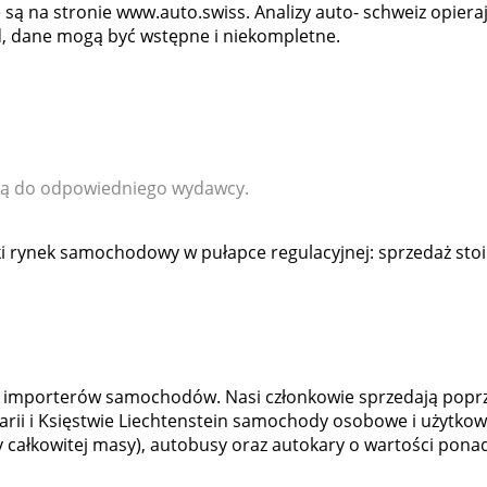
ą na stronie www.auto.swiss. Analizy auto- schweiz opiera
d, dane mogą być wstępne i niekompletne.
leżą do odpowiedniego wydawcy.
i rynek samochodowy w pułapce regulacyjnej: sprzedaż stoi
ch importerów samochodów. Nasi członkowie sprzedają popr
rii i Księstwie Liechtenstein samochody osobowe i użytko
ony całkowitej masy), autobusy oraz autokary o wartości pona