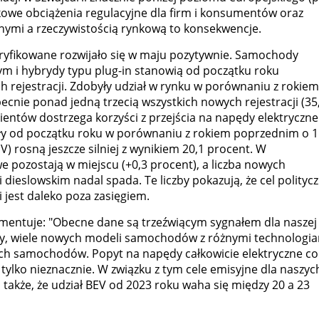
kowe obciążenia regulacyjne dla firm i konsumentów oraz
znymi a rzeczywistością rynkową to konsekwencje.
tryfikowane rozwijało się w maju pozytywnie. Samochody
m i hybrydy typu plug-in stanowią od początku roku
 rejestracji. Zdobyły udział w rynku w porównaniu z rokiem
ecnie ponad jedną trzecią wszystkich nowych rejestracji (35
lientów dostrzega korzyści z przejścia na napędy elektryczne
sły od początku roku w porównaniu z rokiem poprzednim o 1
) rosną jeszcze silniej z wynikiem 20,1 procent. W
 pozostają w miejscu (+0,3 procent), a liczba nowych
dieslowskim nadal spada. Te liczby pokazują, że cel polityc
 jest daleko poza zasięgiem.
mentuje: "Obecne dane są trzeźwiącym sygnałem dla naszej
py, wiele nowych modeli samochodów z różnymi technologi
h samochodów. Popyt na napędy całkowicie elektryczne co
 tylko nieznacznie. W związku z tym cele emisyjne dla naszyc
także, że udział BEV od 2023 roku waha się między 20 a 23