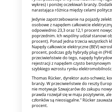
wykres) i poniżej oczekiwań branży. Dodat
narastająca różnica między celami polityc
Jedynie zapotrzebowanie na pojazdy zelek
osobowe z napędem całkowicie elektryczny
odpowiednio 23,3 oraz 12,1 procent nowych
poprzednim. Ich wspólny udział stanowi ob
procent). Ponad jedna trzecia wszystkich k
Napędy całkowicie elektryczne (BEV) wzro
procent, podczas gdy hybrydy plug-in (PHEV
przeciwieństwie do tego, napędy hybrydowe
rejestracji z napędem czysto benzynowym i 
szybkiego wzrostu rynku elektromobilności
Thomas Rücker, dyrektor auto-schweiz, ko
branży. W przeciwieństwie do reszty Euro
nie motywuje Szwajcarów do zakupu nowyc
prawda rozwijał się w maju pozytywnie, ale
członków są nieosiągalne." Rücker zauważa 
procent.