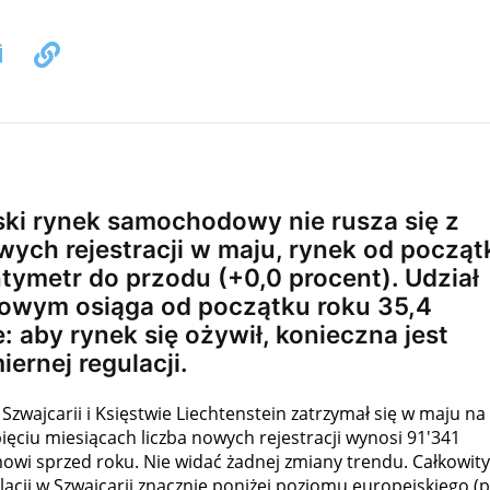
ski rynek samochodowy nie rusza się z
wych rejestracji w maju, rynek od począt
ntymetr do przodu (+0,0 procent). Udział
wym osiąga od początku roku 35,4
: aby rynek się ożywił, konieczna jest
ernej regulacji.
jcarii i Księstwie Liechtenstein zatrzymał się w maju na
ięciu miesiącach liczba nowych rejestracji wynosi 91'341
wi sprzed roku. Nie widać żadnej zmiany trendu. Całkowity
acji w Szwajcarii znacznie poniżej poziomu europejskiego (p