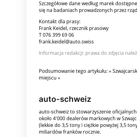
Szczegółowe dane według marek dostępne s
się na badaniach prowadzonych przez rzą
Kontakt dla prasy:
Frank Keidel, rzecznik prasowy
T 076 399 69 06
frank.keidel@auto.swiss
Informacja redakcji: prawa do zdjęcia na
Podsumowanie tego artykułu: « Szwajcarsk
miejscu »
auto-schweiz
auto-schweiz to stowarzyszenie oficjalny
około 4'000 dealerów markowych w Szwajca
(lekkie do 3,5 tony i ciężkie powyżej 3,5 t
miliardów franków rocznie.