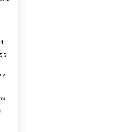
,4
.
5,5
zny
ami
h