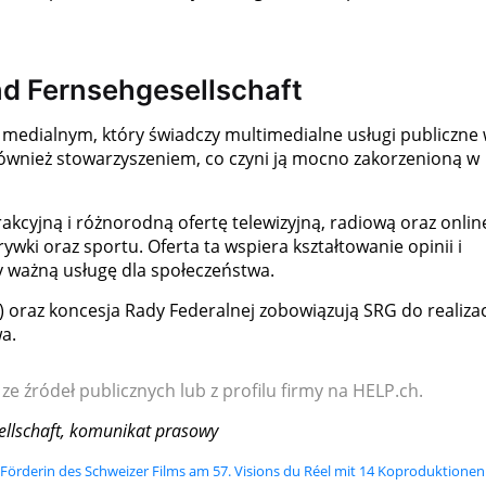
d Fernsehgesellschaft
medialnym, który świadczy multimedialne usługi publiczne
t również stowarzyszeniem, co czyni ją mocno zakorzenioną w
rakcyjną i różnorodną ofertę telewizyjną, radiową oraz onlin
rywki oraz sportu. Oferta ta wspiera kształtowanie opinii i
zy ważną usługę dla społeczeństwa.
) oraz koncesja Rady Federalnej zobowiązują SRG do realizac
a.
 ze źródeł publicznych lub z profilu firmy na HELP.ch.
ellschaft, komunikat prasowy
 Förderin des Schweizer Films am 57. Visions du Réel mit 14 Koproduktionen