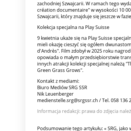
zachodniej Szwajcarii. W ramach tego wyda
création documentaire" w wysokości 10 00
Szwajcarii, który znajduje się jeszcze w fazi
Kolekcja specjalna na Play Suisse
9 kwietnia ukaże się na Play Suisse specja
mieli okazję cieszyć się ogółem dwunastom
d'Andrès". Film zdobył w 2025 roku nagrod
opowiada o małym przedsiębiorstwie trans
innych atrakcji kolekcji specjalnej należą 
Green Grass Grows".
Kontakt z mediami:
Biuro Mediów SRG SSR
Nik Leuenberger
medienstelle.srg@srgssr.ch / Tel. 058 136 
Informacja redakcji: prawa do zdjęcia nal
Podsumowanie tego artykułu: « SRG, jako 