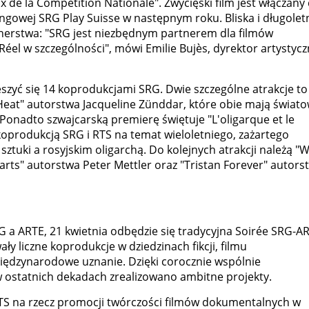
x de la Compétition Nationale". Zwycięski film jest włączany
ingowej SRG Play Suisse w następnym roku. Bliska i długolet
nerstwa: "SRG jest niezbędnym partnerem dla filmów
éel w szczególności", mówi Emilie Bujès, dyrektor artystyc
szyć się 14 koprodukcjami SRG. Dwie szczególne atrakcje to
"Heat" autorstwa Jacqueline Zünddar, które obie mają świat
nadto szwajcarską premierę świętuje "L'oligarque et le
koprodukcją SRG i RTS na temat wieloletniego, zażartego
ztuki a rosyjskim oligarchą. Do kolejnych atrakcji należą "W
arts" autorstwa Peter Mettler oraz "Tristan Forever" autors
RG a ARTE, 21 kwietnia odbędzie się tradycyjna Soirée SRG-A
y liczne koprodukcje w dziedzinach fikcji, filmu
iędzynarodowe uznanie. Dzięki corocznie wspólnie
 ostatnich dekadach zrealizowano ambitne projekty.
RTS na rzecz promocji twórczości filmów dokumentalnych w