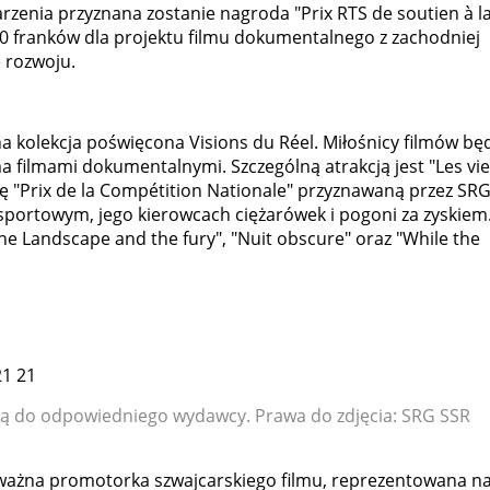
rzenia przyznana zostanie nagroda "Prix RTS de soutien à l
0 franków dla projektu filmu dokumentalnego z zachodniej
e rozwoju.
lna kolekcja poświęcona Visions du Réel. Miłośnicy filmów bę
a filmami dokumentalnymi. Szczególną atrakcją jest "Les vi
ę "Prix de la Compétition Nationale" przyznawaną przez SRG
portowym, jego kierowcach ciężarówek i pogoni za zyskiem
"The Landscape and the fury", "Nuit obscure" oraz "While the
21 21
eżą do odpowiedniego wydawcy. Prawa do zdjęcia: SRG SSR
ważna promotorka szwajcarskiego filmu, reprezentowana na