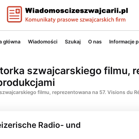
a główna
Wiadomości
Szukaj
O nas
Informacje 
orka szwajcarskiego filmu, 
oprodukcjami
zwajcarskiego filmu, reprezentowana na 57. Visions du R
eizerische Radio- und