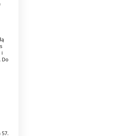
a
dą
es
 i
. Do
 57.