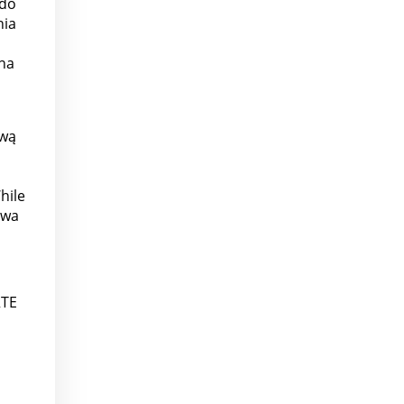
 do
nia
zna
ową
hile
twa
RTE