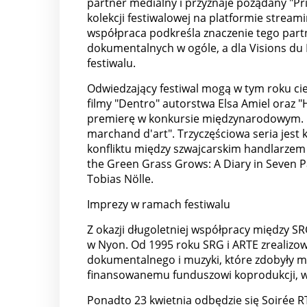
partner medialny i przyznaje pożądany "Pri
kolekcji festiwalowej na platformie stream
współpraca podkreśla znaczenie tego part
dokumentalnych w ogóle, a dla Visions du R
festiwalu.
Odwiedzający festiwal mogą w tym roku cie
filmy "Dentro" autorstwa Elsa Amiel oraz 
premierę w konkursie międzynarodowym. Po
marchand d'art". Trzyczęściowa seria jest 
konfliktu między szwajcarskim handlarzem s
the Green Grass Grows: A Diary in Seven P
Tobias Nölle.
Imprezy w ramach festiwalu
Z okazji długoletniej współpracy między S
w Nyon. Od 1995 roku SRG i ARTE zrealizował
dokumentalnego i muzyki, które zdobyły m
finansowanemu funduszowi koprodukcji, w
Ponadto 23 kwietnia odbędzie się Soirée 