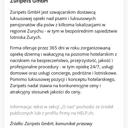
Züripets GmbH
Züripets GmbH jest szwajcarskim dostawcą
luksusowej opieki nad psami i luksusowych
pensjonatów dla psów z kilkoma lokalizacjami w
regionie Zurychu - w tym w bezpośrednim sąsiedztwie
lotniska Zurych.
Firma oferuje przez 365 dni w roku zorganizowaną
opiekę dzienną i wakacyjną na poziomie hotelarskim z
naciskiem na bezpieczeństwo, przejrzystość, jakość i
profesjonalne procedury - w tym opiekę 24/7, usługi
domowe oraz usługi concierge, podróżne i lotniskowe.
Pomimo luksusowej pozycji i konceptu hotelarskiego,
Züripets nadal stawia na konkurencyjne ceny i
atrakcyjny stosunek jakości do ceny.
Informacja: tekst w sekcji „O nas” pochodzi ze źródeł
publicznych lub z profilu firmy na HELP.ch.
Źródło: Züripets GmbH, komunikat prasowy